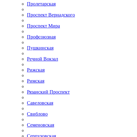
Пролетарская
Проспект Вернадского
Проспект Мира
Профсоюзная
Пушкинская
Речной Вокзал
Рижская
Римская
Рязанский Проспект
Савеловская
Свиблово
Семеновская
Серпуховская