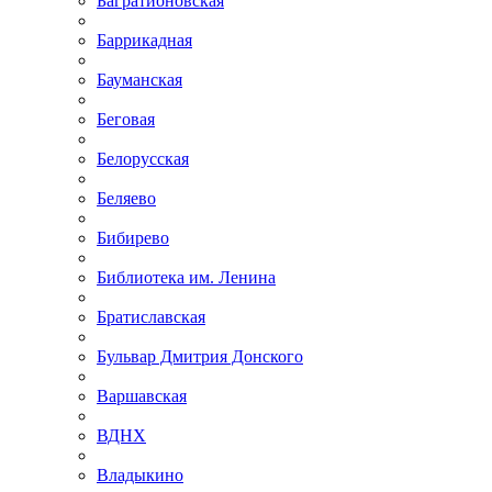
Багратионовская
Баррикадная
Бауманская
Беговая
Белорусская
Беляево
Бибирево
Библиотека им. Ленина
Братиславская
Бульвар Дмитрия Донского
Варшавская
ВДНХ
Владыкино