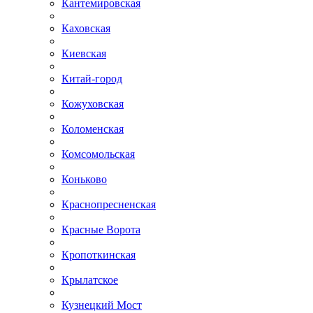
Кантемировская
Каховская
Киевская
Китай-город
Кожуховская
Коломенская
Комсомольская
Коньково
Краснопресненская
Красные Ворота
Кропоткинская
Крылатское
Кузнецкий Мост