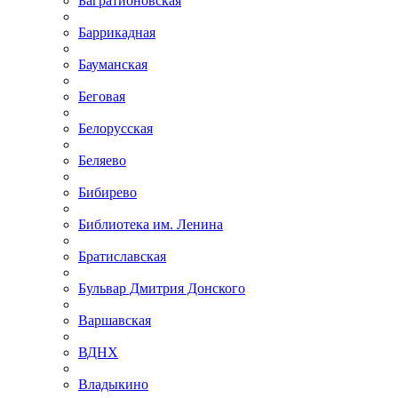
Багратионовская
Баррикадная
Бауманская
Беговая
Белорусская
Беляево
Бибирево
Библиотека им. Ленина
Братиславская
Бульвар Дмитрия Донского
Варшавская
ВДНХ
Владыкино