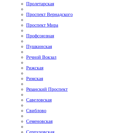
Пролетарская
Проспект Вернадского
Проспект Мира
Профсоюзная
Пушкинская
Речной Вокзал
Рижская
Римская
Рязанский Проспект
Савеловская
Свиблово
Семеновская
Серпуховская