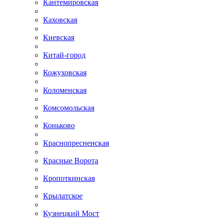
Кантемировская
Каховская
Киевская
Китай-город
Кожуховская
Коломенская
Комсомольская
Коньково
Краснопресненская
Красные Ворота
Кропоткинская
Крылатское
Кузнецкий Мост