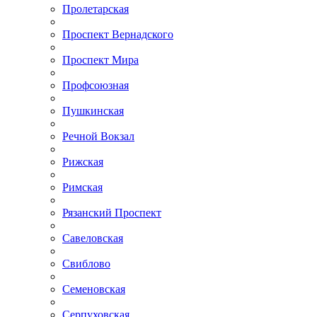
Пролетарская
Проспект Вернадского
Проспект Мира
Профсоюзная
Пушкинская
Речной Вокзал
Рижская
Римская
Рязанский Проспект
Савеловская
Свиблово
Семеновская
Серпуховская