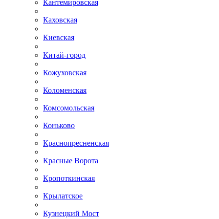
Кантемировская
Каховская
Киевская
Китай-город
Кожуховская
Коломенская
Комсомольская
Коньково
Краснопресненская
Красные Ворота
Кропоткинская
Крылатское
Кузнецкий Мост