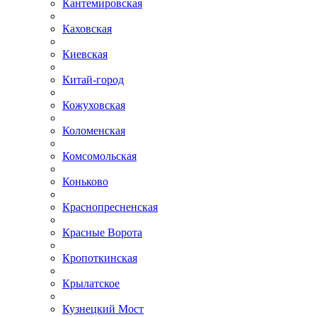
Кантемировская
Каховская
Киевская
Китай-город
Кожуховская
Коломенская
Комсомольская
Коньково
Краснопресненская
Красные Ворота
Кропоткинская
Крылатское
Кузнецкий Мост