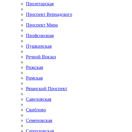
Пролетарская
Проспект Вернадского
Проспект Мира
Профсоюзная
Пушкинская
Речной Вокзал
Рижская
Римская
Рязанский Проспект
Савеловская
Свиблово
Семеновская
Серпуховская