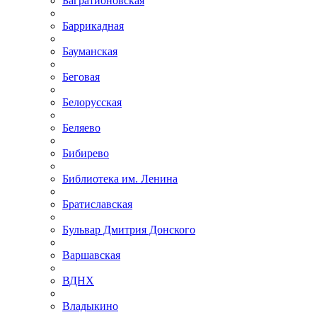
Багратионовская
Баррикадная
Бауманская
Беговая
Белорусская
Беляево
Бибирево
Библиотека им. Ленина
Братиславская
Бульвар Дмитрия Донского
Варшавская
ВДНХ
Владыкино