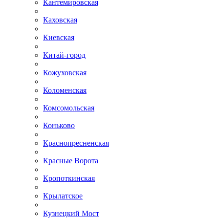
Кантемировская
Каховская
Киевская
Китай-город
Кожуховская
Коломенская
Комсомольская
Коньково
Краснопресненская
Красные Ворота
Кропоткинская
Крылатское
Кузнецкий Мост