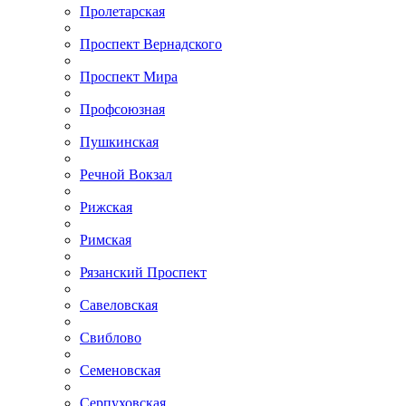
Пролетарская
Проспект Вернадского
Проспект Мира
Профсоюзная
Пушкинская
Речной Вокзал
Рижская
Римская
Рязанский Проспект
Савеловская
Свиблово
Семеновская
Серпуховская