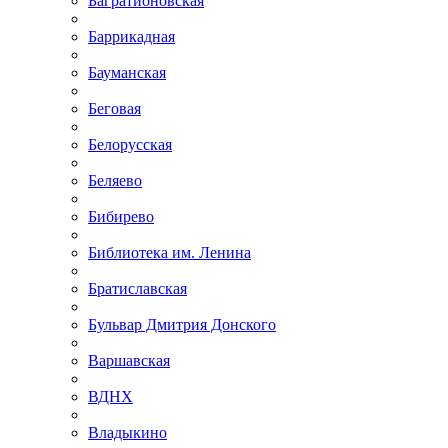
Багратионовская
Баррикадная
Бауманская
Беговая
Белорусская
Беляево
Бибирево
Библиотека им. Ленина
Братиславская
Бульвар Дмитрия Донского
Варшавская
ВДНХ
Владыкино