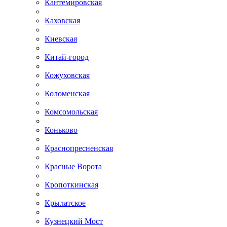
Кантемировская
Каховская
Киевская
Китай-город
Кожуховская
Коломенская
Комсомольская
Коньково
Краснопресненская
Красные Ворота
Кропоткинская
Крылатское
Кузнецкий Мост