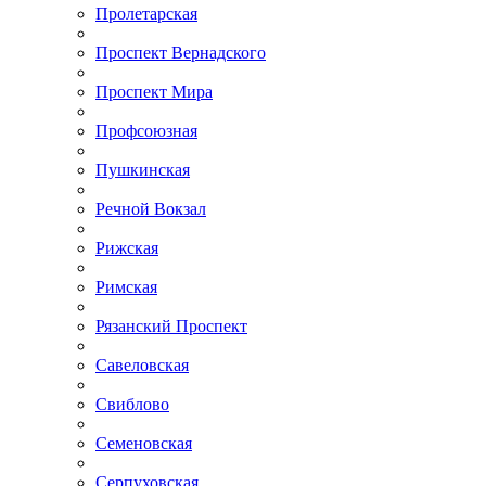
Пролетарская
Проспект Вернадского
Проспект Мира
Профсоюзная
Пушкинская
Речной Вокзал
Рижская
Римская
Рязанский Проспект
Савеловская
Свиблово
Семеновская
Серпуховская